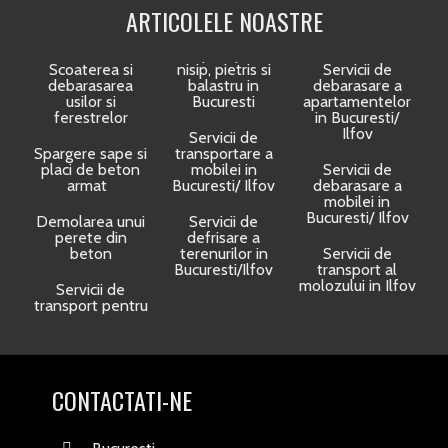
ARTICOLELE NOASTRE
Scoaterea si
nisip, pietris si
Servicii de
debarasarea
balastru in
debarasare a
usilor si
Bucuresti
apartamentelor
ferestrelor
in Bucuresti/
Ilfov
Servicii de
Spargere sape si
transportare a
placi de beton
mobilei in
Servicii de
armat
Bucuresti/ Ilfov
debarasare a
mobilei in
Bucuresti/ Ilfov
Demolarea unui
Servicii de
perete din
defrisare a
beton
terenurilor in
Servicii de
Bucuresti/Ilfov
transport al
molozului in Ilfov
Servicii de
transport pentru
CONTACTATI-NE