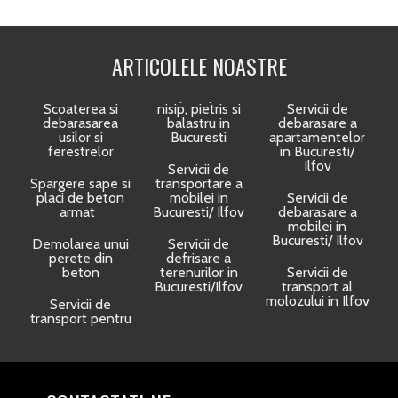
ARTICOLELE NOASTRE
Scoaterea si
nisip, pietris si
Servicii de
debarasarea
balastru in
debarasare a
usilor si
Bucuresti
apartamentelor
ferestrelor
in Bucuresti/
Ilfov
Servicii de
Spargere sape si
transportare a
placi de beton
mobilei in
Servicii de
armat
Bucuresti/ Ilfov
debarasare a
mobilei in
Bucuresti/ Ilfov
Demolarea unui
Servicii de
perete din
defrisare a
beton
terenurilor in
Servicii de
Bucuresti/Ilfov
transport al
molozului in Ilfov
Servicii de
transport pentru