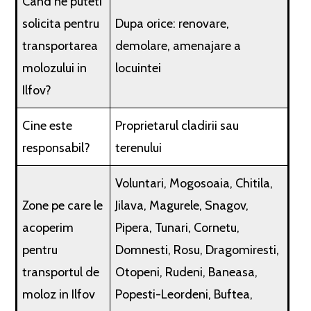
Cand ne puteti
solicita pentru
Dupa orice: renovare,
transportarea
demolare, amenajare a
molozului in
locuintei
Ilfov?
Cine este
Proprietarul cladirii sau
responsabil?
terenului
Voluntari, Mogosoaia, Chitila,
Zone pe care le
Jilava, Magurele, Snagov,
acoperim
Pipera, Tunari, Cornetu,
pentru
Domnesti, Rosu, Dragomiresti,
transportul de
Otopeni, Rudeni, Baneasa,
moloz in Ilfov
Popesti-Leordeni, Buftea,