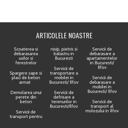
ARTICOLELE NOASTRE
Scoaterea si
nisip, pietris si
Servicii de
debarasarea
balastru in
debarasare a
usilor si
Bucuresti
apartamentelor
ferestrelor
in Bucuresti/
Ilfov
Servicii de
Spargere sape si
transportare a
placi de beton
mobilei in
Servicii de
armat
Bucuresti/ Ilfov
debarasare a
mobilei in
Bucuresti/ Ilfov
Demolarea unui
Servicii de
perete din
defrisare a
beton
terenurilor in
Servicii de
Bucuresti/Ilfov
transport al
molozului in Ilfov
Servicii de
transport pentru