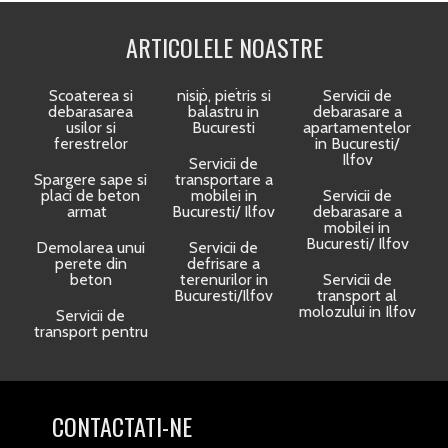
ARTICOLELE NOASTRE
Scoaterea si
nisip, pietris si
Servicii de
debarasarea
balastru in
debarasare a
usilor si
Bucuresti
apartamentelor
ferestrelor
in Bucuresti/
Ilfov
Servicii de
Spargere sape si
transportare a
placi de beton
mobilei in
Servicii de
armat
Bucuresti/ Ilfov
debarasare a
mobilei in
Bucuresti/ Ilfov
Demolarea unui
Servicii de
perete din
defrisare a
beton
terenurilor in
Servicii de
Bucuresti/Ilfov
transport al
molozului in Ilfov
Servicii de
transport pentru
CONTACTATI-NE