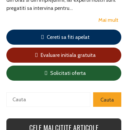
din oras si din imprejurimi, iar expertii nostri sunt
pregatiti sa intervina pentru…
Mai mult
Cereti sa fiti apelat
Evaluare initiala gratuita
Solicitati oferta
Search
Cauta
CELE MAI CITITE ARTICOLE