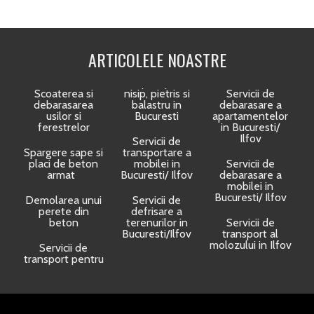
ARTICOLELE NOASTRE
Scoaterea si
nisip, pietris si
Servicii de
debarasarea
balastru in
debarasare a
usilor si
Bucuresti
apartamentelor
ferestrelor
in Bucuresti/
Ilfov
Servicii de
Spargere sape si
transportare a
placi de beton
mobilei in
Servicii de
armat
Bucuresti/ Ilfov
debarasare a
mobilei in
Bucuresti/ Ilfov
Demolarea unui
Servicii de
perete din
defrisare a
beton
terenurilor in
Servicii de
Bucuresti/Ilfov
transport al
molozului in Ilfov
Servicii de
transport pentru